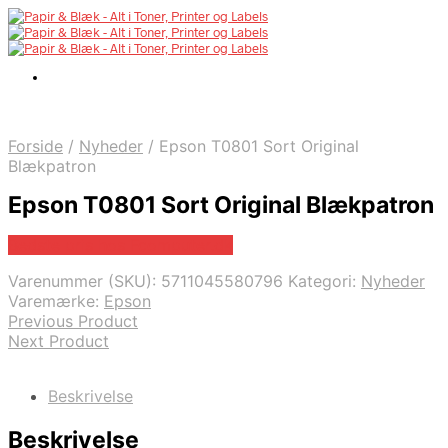
Forside
/
Nyheder
/
Epson T0801 Sort Original
Blækpatron
Epson T0801 Sort Original Blækpatron
Bedste pris hos Fcomputer.dk
Varenummer (SKU):
5711045580796
Kategori:
Nyheder
Varemærke:
Epson
Previous Product
Next Product
Beskrivelse
Beskrivelse