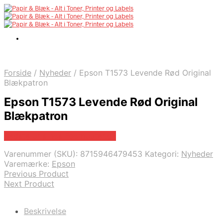
Forside
/
Nyheder
/
Epson T1573 Levende Rød Original
Blækpatron
Epson T1573 Levende Rød Original
Blækpatron
Bedste pris hos Fcomputer.dk
Varenummer (SKU):
8715946479453
Kategori:
Nyheder
Varemærke:
Epson
Previous Product
Next Product
Beskrivelse