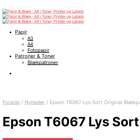
Papir
A3
A4
Fotopapir
Patroner & Toner
Blækpatroner
Forside
/
Nyheder
/
Epson T6067 Lys Sort Original Blækp
Epson T6067 Lys Sort