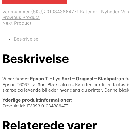
Bedste pris hos Fcomputer.dk
Varenummer (SKU):
010343864771
Kategori:
Nyheder
Va
Previous Product
Next Product
Beskrivelse
Beskrivelse
Vi har fundet
Epson T – Lys Sort – Original – Blækpatron
f
Epson T6067 Lys Sort Blækpatron – Køb den her til en fantasti
skarpe og levende billeder hver gang du printer. Denne blæ
Yderlige produktinformationer:
Produkt id: 172993 010343864771
Relaterede varer