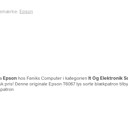
remærke:
Epson
ra
Epson
hos Føniks Computer i kategorien
It Og Elektronik 
sk pris! Denne originale Epson T6067 lys sorte blækpatron tilb
kpatron