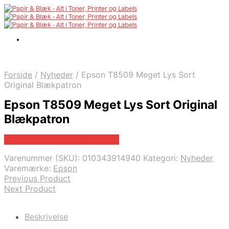
Forside
/
Nyheder
/
Epson T8509 Meget Lys Sort
Original Blækpatron
Epson T8509 Meget Lys Sort Original
Blækpatron
Bedste pris hos Fcomputer.dk
Varenummer (SKU):
010343914940
Kategori:
Nyheder
Varemærke:
Epson
Previous Product
Next Product
Beskrivelse