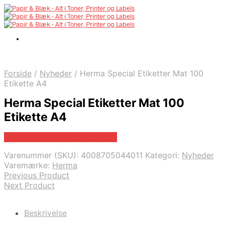
Forside
/
Nyheder
/
Herma Special Etiketter Mat 100
Etikette A4
Herma Special Etiketter Mat 100
Etikette A4
Bedste pris hos Fcomputer.dk
Varenummer (SKU):
4008705044011
Kategori:
Nyheder
Varemærke:
Herma
Previous Product
Next Product
Beskrivelse