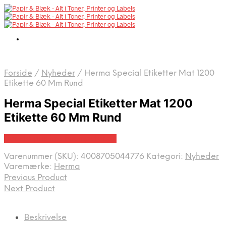
Forside
/
Nyheder
/
Herma Special Etiketter Mat 1200
Etikette 60 Mm Rund
Herma Special Etiketter Mat 1200
Etikette 60 Mm Rund
Bedste pris hos Fcomputer.dk
Varenummer (SKU):
4008705044776
Kategori:
Nyheder
Varemærke:
Herma
Previous Product
Next Product
Beskrivelse