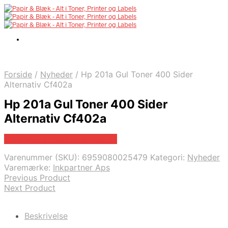
Forside
/
Nyheder
/
Hp 201a Gul Toner 400 Sider
Alternativ Cf402a
Hp 201a Gul Toner 400 Sider
Alternativ Cf402a
Bedste pris hos Inkpartner.dk
Varenummer (SKU):
6959080025479
Kategori:
Nyheder
Varemærke:
Inkpartner Aps
Previous Product
Next Product
Beskrivelse