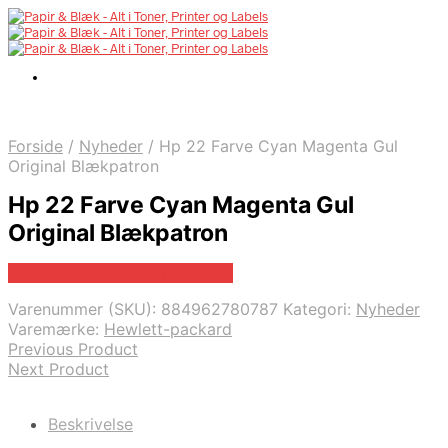
Forside
/
Nyheder
/
Hp 22 Farve Cyan Magenta Gul
Original Blækpatron
Hp 22 Farve Cyan Magenta Gul
Original Blækpatron
Bedste pris hos Fcomputer.dk
Varenummer (SKU):
884962780787
Kategori:
Nyheder
Varemærke:
Hewlett-packard
Previous Product
Next Product
Beskrivelse