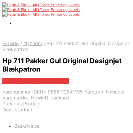
Forside
/
Nyheder
/
Hp 711 Pakker Gul Original Designjet
Blækpatron
Hp 711 Pakker Gul Original Designjet
Blækpatron
Bedste pris hos Fcomputer.dk
Varenummer (SKU):
0886112841195
Kategori:
Nyheder
Varemærke:
Hewlett-packard
Previous Product
Next Product
Beskrivelse