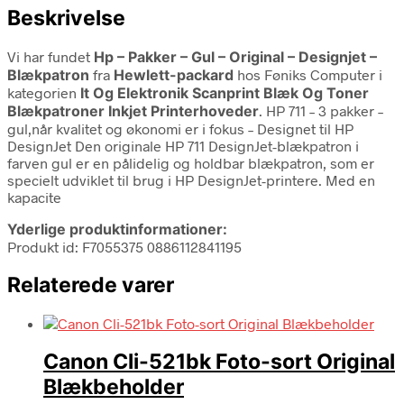
Beskrivelse
Vi har fundet
Hp – Pakker – Gul – Original – Designjet –
Blækpatron
fra
Hewlett-packard
hos Føniks Computer i
kategorien
It Og Elektronik Scanprint Blæk Og Toner
Blækpatroner Inkjet Printerhoveder
. HP 711 – 3 pakker –
gul,når kvalitet og økonomi er i fokus – Designet til HP
DesignJet Den originale HP 711 DesignJet-blækpatron i
farven gul er en pålidelig og holdbar blækpatron, som er
specielt udviklet til brug i HP DesignJet-printere. Med en
kapacite
Yderlige produktinformationer:
Produkt id: F7055375 0886112841195
Relaterede varer
Canon Cli-521bk Foto-sort Original
Blækbeholder