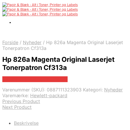
Forside
/
Nyheder
/
Hp 826a Magenta Original Laserjet
Tonerpatron Cf313a
Hp 826a Magenta Original Laserjet
Tonerpatron Cf313a
Bedste pris hos Fcomputer.dk
Varenummer (SKU):
0887111323903
Kategori:
Nyheder
Varemærke:
Hewlett-packard
Previous Product
Next Product
Beskrivelse