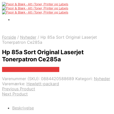
Forside
/
Nyheder
/
Hp 85a Sort Original Laserjet
Tonerpatron Ce285a
Hp 85a Sort Original Laserjet
Tonerpatron Ce285a
Bedste pris hos Fcomputer.dk
Varenummer (SKU):
0884420588689
Kategori:
Nyheder
Varemærke:
Hewlett-packard
Previous Product
Next Product
Beskrivelse