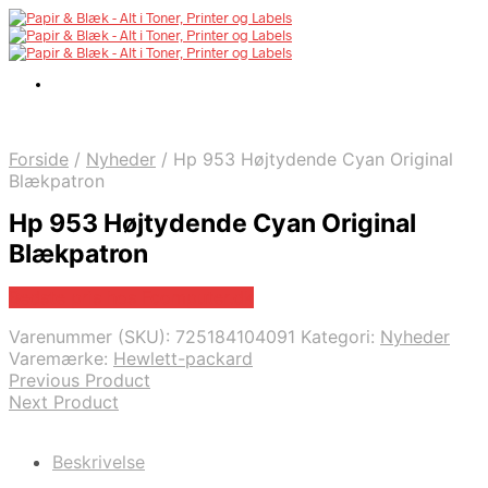
Forside
/
Nyheder
/
Hp 953 Højtydende Cyan Original
Blækpatron
Hp 953 Højtydende Cyan Original
Blækpatron
Bedste pris hos Fcomputer.dk
Varenummer (SKU):
725184104091
Kategori:
Nyheder
Varemærke:
Hewlett-packard
Previous Product
Next Product
Beskrivelse