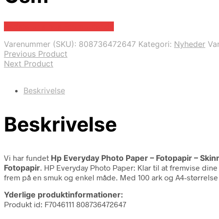
Bedste pris hos Fcomputer.dk
Varenummer (SKU):
808736472647
Kategori:
Nyheder
Va
Previous Product
Next Product
Beskrivelse
Beskrivelse
Vi har fundet
Hp Everyday Photo Paper – Fotopapir – Skin
Fotopapir
. HP Everyday Photo Paper: Klar til at fremvise di
frem på en smuk og enkel måde. Med 100 ark og A4-størrelse
Yderlige produktinformationer:
Produkt id: F7046111 808736472647