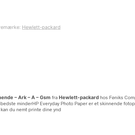
remærke:
Hewlett-packard
nende – Ark – A – Gsm
fra
Hewlett-packard
hos Føniks Comp
ne bedste minderHP Everyday Photo Paper er et skinnende fotopa
 kan du nemt printe dine ynd