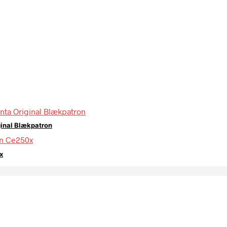
ginal Blækpatron
x