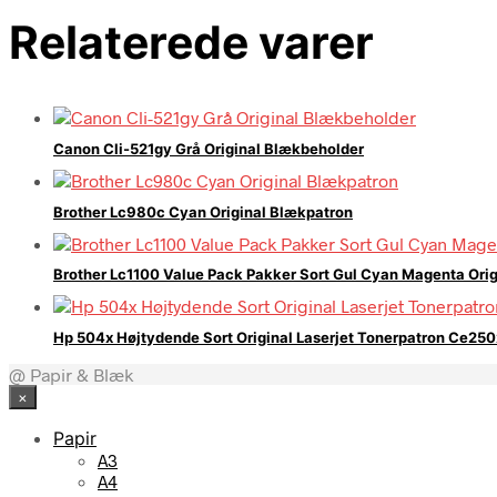
Relaterede varer
Canon Cli-521gy Grå Original Blækbeholder
Brother Lc980c Cyan Original Blækpatron
Brother Lc1100 Value Pack Pakker Sort Gul Cyan Magenta Ori
Hp 504x Højtydende Sort Original Laserjet Tonerpatron Ce250
@ Papir & Blæk
×
Papir
A3
A4