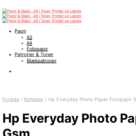
Papir
A3
A4
Fotopapir
Patroner & Toner
Blækpatroner
Forside
/
Nyheder
/
Hp Everyday Photo Paper Fotopapir 
Hp Everyday Photo Pa
Gsm