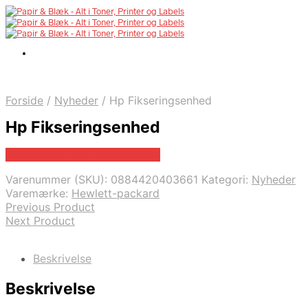
Forside
/
Nyheder
/
Hp Fikseringsenhed
Hp Fikseringsenhed
Bedste pris hos Fcomputer.dk
Varenummer (SKU):
0884420403661
Kategori:
Nyheder
Varemærke:
Hewlett-packard
Previous Product
Next Product
Beskrivelse
Beskrivelse