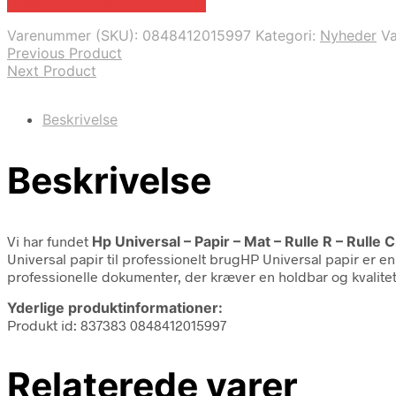
Bedste pris hos Fcomputer.dk
Varenummer (SKU):
0848412015997
Kategori:
Nyheder
V
Previous Product
Next Product
Beskrivelse
Beskrivelse
Vi har fundet
Hp Universal – Papir – Mat – Rulle R – Rulle
Universal papir til professionelt brugHP Universal papir er e
professionelle dokumenter, der kræver en holdbar og kvalitet
Yderlige produktinformationer:
Produkt id: 837383 0848412015997
Relaterede varer