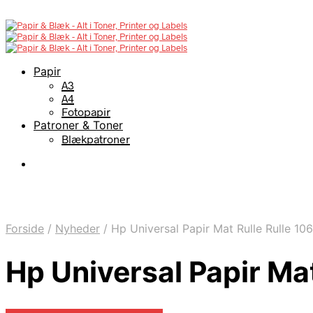
Papir
A3
A4
Fotopapir
Patroner & Toner
Blækpatroner
Forside
/
Nyheder
/
Hp Universal Papir Mat Rulle Rulle 1
Hp Universal Papir Ma