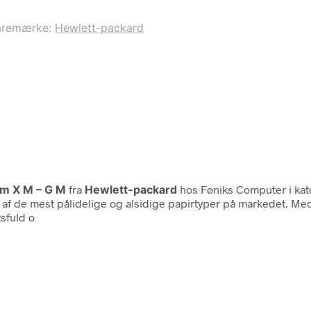
aremærke:
Hewlett-packard
 Cm X M – G M
fra
Hewlett-packard
hos Føniks Computer i ka
n af de mest pålidelige og alsidige papirtyper på markedet. Med
sfuld o