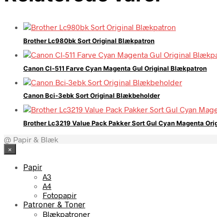
Brother Lc980bk Sort Original Blækpatron
Canon Cl-511 Farve Cyan Magenta Gul Original Blækpatron
Canon Bci-3ebk Sort Original Blækbeholder
Brother Lc3219 Value Pack Pakker Sort Gul Cyan Magenta Ori
@ Papir & Blæk
×
Papir
A3
A4
Fotopapir
Patroner & Toner
Blækpatroner