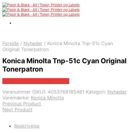
Forside
/
Nyheder
/
Konica Minolta Tnp-51c Cyan
Original Tonerpatron
Konica Minolta Tnp-51c Cyan Original
Tonerpatron
Bedste pris hos Fcomputer.dk
Varenummer (SKU):
4053768185461
Kategori:
Nyheder
Varemærke:
Konica Minolta
Previous Product
Next Product
Beskrivelse