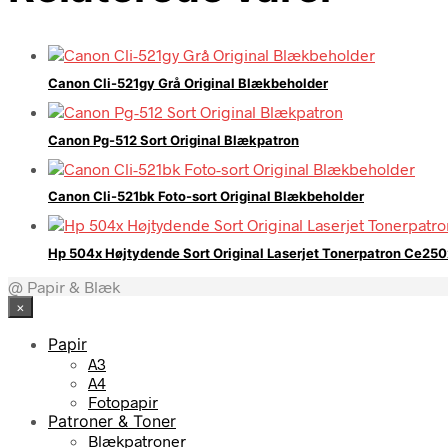
Canon Cli-521gy Grå Original Blækbeholder
Canon Pg-512 Sort Original Blækpatron
Canon Cli-521bk Foto-sort Original Blækbeholder
Hp 504x Højtydende Sort Original Laserjet Tonerpatron Ce250
@ Papir & Blæk
×
Papir
A3
A4
Fotopapir
Patroner & Toner
Blækpatroner