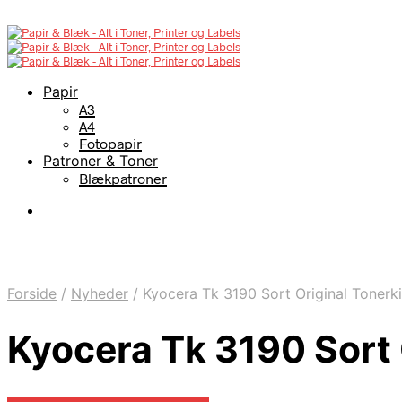
Papir
A3
A4
Fotopapir
Patroner & Toner
Blækpatroner
Forside
/
Nyheder
/
Kyocera Tk 3190 Sort Original Tonerki
Kyocera Tk 3190 Sort 