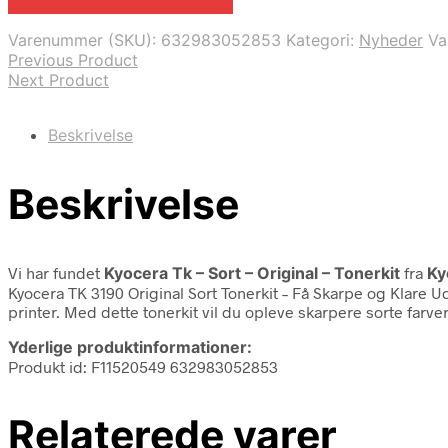
Bedste pris hos Fcomputer.dk
Varenummer (SKU):
632983052853
Kategori:
Nyheder
Va
Previous Product
Next Product
Beskrivelse
Beskrivelse
Vi har fundet
Kyocera Tk – Sort – Original – Tonerkit
fra
Ky
Kyocera TK 3190 Original Sort Tonerkit – Få Skarpe og Klare Ud
printer. Med dette tonerkit vil du opleve skarpere sorte farve
Yderlige produktinformationer:
Produkt id: F11520549 632983052853
Relaterede varer