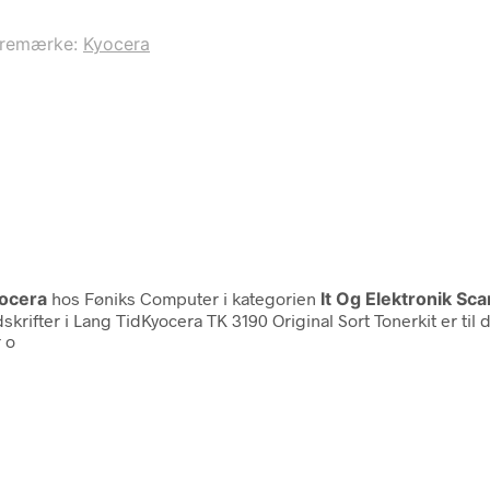
remærke:
Kyocera
ocera
hos Føniks Computer i kategorien
It Og Elektronik S
skrifter i Lang TidKyocera TK 3190 Original Sort Tonerkit er til
r o