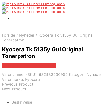
Forside
/
Nyheder
/
Kyocera Tk 5135y Gul Original
Tonerpatron
Kyocera Tk 5135y Gul Original
Tonerpatron
Bedste pris hos Fcomputer.dk
Varenummer (SKU):
632983030950
Kategori:
Nyheder
Varemærke:
Kyocera
Previous Product
Next Product
Beskrivelse