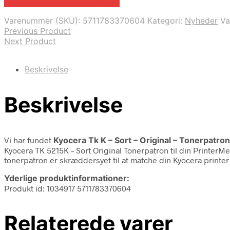
Bedste pris hos Fcomputer.dk
Varenummer (SKU):
5711783370604
Kategori:
Nyheder
V
Previous Product
Next Product
Beskrivelse
Beskrivelse
Vi har fundet
Kyocera Tk K – Sort – Original – Tonerpatron
Kyocera TK 5215K – Sort Original Tonerpatron til din PrinterMe
tonerpatron er skræddersyet til at matche din Kyocera printer 
Yderlige produktinformationer:
Produkt id: 1034917 5711783370604
Relaterede varer