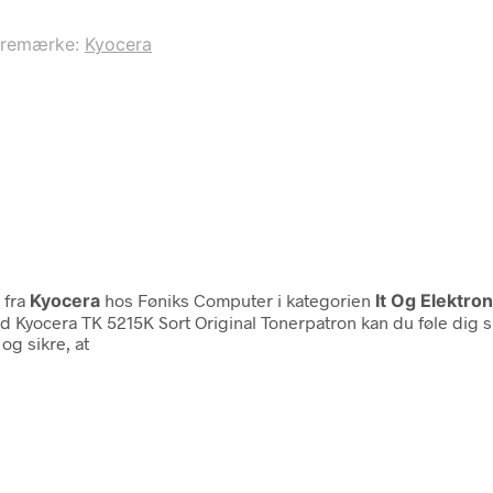
aremærke:
Kyocera
fra
Kyocera
hos Føniks Computer i kategorien
It Og Elektr
d Kyocera TK 5215K Sort Original Tonerpatron kan du føle dig sik
og sikre, at