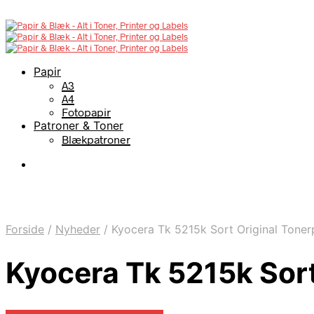
Papir
A3
A4
Fotopapir
Patroner & Toner
Blækpatroner
Forside
/
Nyheder
/
Kyocera Tk 5215k Sort Original Toner
Kyocera Tk 5215k Sort