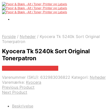
Forside
/
Nyheder
/
Kyocera Tk 5240k Sort Original
Tonerpatron
Kyocera Tk 5240k Sort Original
Tonerpatron
Bedste pris hos Fcomputer.dk
Varenummer (SKU):
632983036822
Kategori:
Nyheder
Varemærke:
Kyocera
Previous Product
Next Product
Beskrivelse