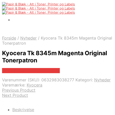
Forside
/
Nyheder
/
Kyocera Tk 8345m Magenta Original
Tonerpatron
Kyocera Tk 8345m Magenta Original
Tonerpatron
Bedste pris hos Fcomputer.dk
Varenummer (SKU):
0632983038277
Kategori:
Nyheder
Varemærke:
Kyocera
Previous Product
Next Product
Beskrivelse