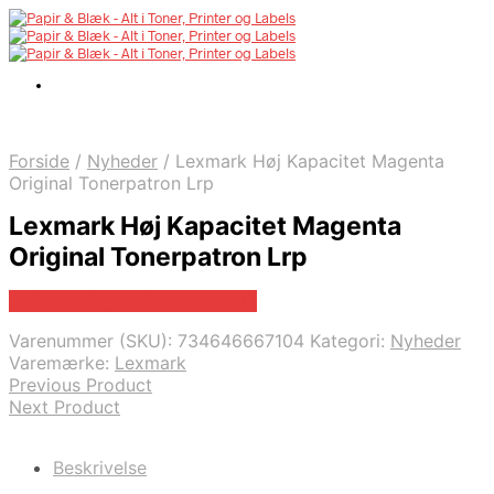
Forside
/
Nyheder
/
Lexmark Høj Kapacitet Magenta
Original Tonerpatron Lrp
Lexmark Høj Kapacitet Magenta
Original Tonerpatron Lrp
Bedste pris hos Fcomputer.dk
Varenummer (SKU):
734646667104
Kategori:
Nyheder
Varemærke:
Lexmark
Previous Product
Next Product
Beskrivelse