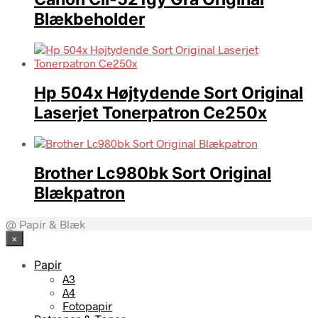
Blækbeholder
Hp 504x Højtydende Sort Original
Laserjet Tonerpatron Ce250x
Brother Lc980bk Sort Original
Blækpatron
@ Papir & Blæk
×
Papir
A3
A4
Fotopapir