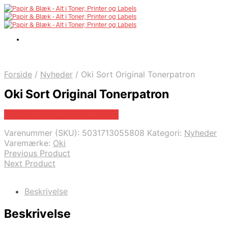
Forside
/
Nyheder
/
Oki Sort Original Tonerpatron
Oki Sort Original Tonerpatron
Bedste pris hos Fcomputer.dk
Varenummer (SKU):
5031713055808
Kategori:
Nyheder
Varemærke:
Oki
Previous Product
Next Product
Beskrivelse
Beskrivelse