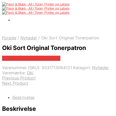
Forside
/
Nyheder
/
Oki Sort Original Tonerpatron
Oki Sort Original Tonerpatron
Bedste pris hos Fcomputer.dk
Varenummer (SKU):
5031713064121
Kategori:
Nyheder
Varemærke:
Oki
Previous Product
Next Product
Beskrivelse
Beskrivelse