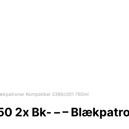
lækpatroner Kompatibel 3386c001 760ml
0 2x Bk- – – Blækpatr