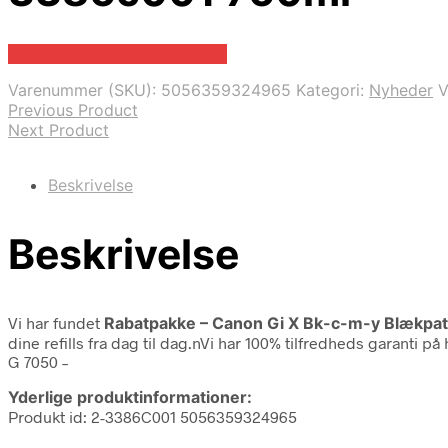
Bedste pris hos Dinprinter.dk
Varenummer (SKU):
5056359324965
Kategori:
Nyheder
V
Previous Product
Next Product
Beskrivelse
Beskrivelse
Vi har fundet
Rabatpakke – Canon Gi X Bk-c-m-y Blækpat
dine refills fra dag til dag.nVi har 100% tilfredheds garanti
G 7050 –
Yderlige produktinformationer:
Produkt id: 2-3386C001 5056359324965