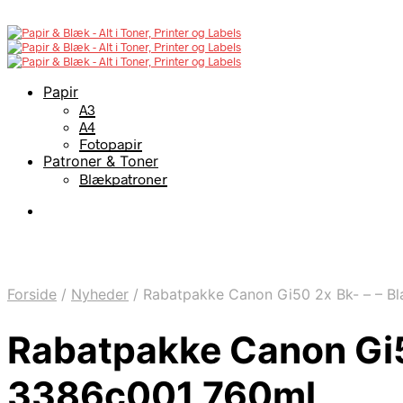
Papir
A3
A4
Fotopapir
Patroner & Toner
Blækpatroner
Forside
/
Nyheder
/
Rabatpakke Canon Gi50 2x Bk- – – B
Rabatpakke Canon Gi5
3386c001 760ml