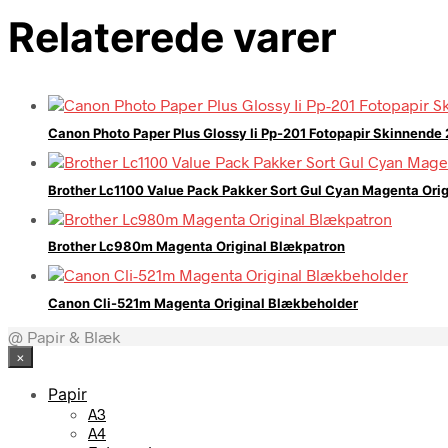
Relaterede varer
Canon Photo Paper Plus Glossy Ii Pp-201 Fotopapir Skinnende
Brother Lc1100 Value Pack Pakker Sort Gul Cyan Magenta Ori
Brother Lc980m Magenta Original Blækpatron
Canon Cli-521m Magenta Original Blækbeholder
@ Papir & Blæk
×
Papir
A3
A4