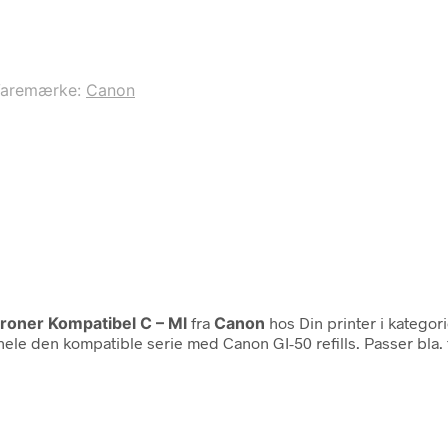
aremærke:
Canon
roner Kompatibel C – Ml
fra
Canon
hos Din printer i kategor
 på hele den kompatible serie med Canon GI-50 refills. Passer b