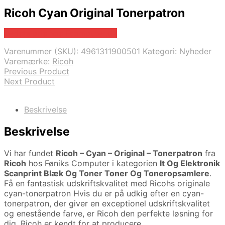
Ricoh Cyan Original Tonerpatron
Bedste pris hos Fcomputer.dk
Varenummer (SKU):
4961311900501
Kategori:
Nyheder
Varemærke:
Ricoh
Previous Product
Next Product
Beskrivelse
Beskrivelse
Vi har fundet
Ricoh – Cyan – Original – Tonerpatron
fra
Ricoh
hos Føniks Computer i kategorien
It Og Elektronik
Scanprint Blæk Og Toner Toner Og Toneropsamlere
.
Få en fantastisk udskriftskvalitet med Ricohs originale
cyan-tonerpatron Hvis du er på udkig efter en cyan-
tonerpatron, der giver en exceptionel udskriftskvalitet
og enestående farve, er Ricoh den perfekte løsning for
dig. Ricoh er kendt for at producere