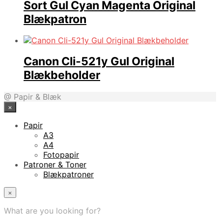
Sort Gul Cyan Magenta Original
Blækpatron
Canon Cli-521y Gul Original
Blækbeholder
@ Papir & Blæk
×
Papir
A3
A4
Fotopapir
Patroner & Toner
Blækpatroner
×
What are you looking for?