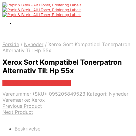
Forside
/
Nyheder
/
Xerox Sort Kompatibel Tonerpatron
Alternativ Til: Hp 55x
Xerox Sort Kompatibel Tonerpatron
Alternativ Til: Hp 55x
Bedste pris hos Fcomputer.dk
Varenummer (SKU):
095205849523
Kategori:
Nyheder
Varemærke:
Xerox
Previous Product
Next Product
Beskrivelse