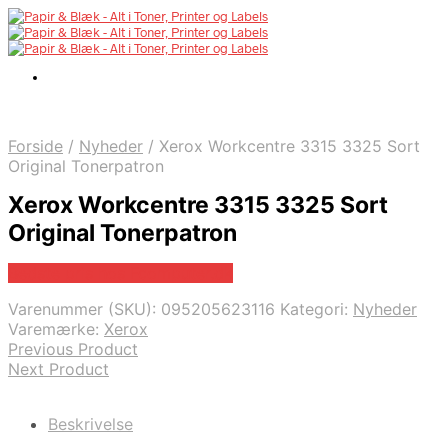
Forside
/
Nyheder
/
Xerox Workcentre 3315 3325 Sort
Original Tonerpatron
Xerox Workcentre 3315 3325 Sort
Original Tonerpatron
Bedste pris hos Fcomputer.dk
Varenummer (SKU):
095205623116
Kategori:
Nyheder
Varemærke:
Xerox
Previous Product
Next Product
Beskrivelse