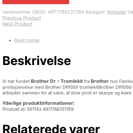
Bedste pris hos Fcomputer.dk
Varenummer (SKU):
4977766721769
Kategori:
Nyheder
V
Previous Product
Next Product
Beskrivelse
Beskrivelse
Vi har fundet
Brother Dr – Tromlekit
fra
Brother
hos Føniks
printoplevelse med Brother DR1050 tromlekitBrother DR1050 tr
arbejder sammen for at sikre, at dine print er skarpe og klare
Yderlige produktinformationer:
Produkt id: 567143 4977766721769
Relaterede varer