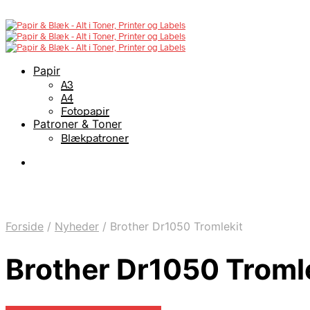
Papir
A3
A4
Fotopapir
Patroner & Toner
Blækpatroner
Forside
/
Nyheder
/
Brother Dr1050 Tromlekit
Brother Dr1050 Troml