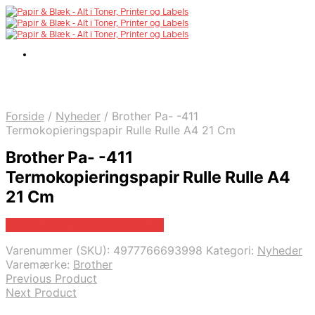
Forside
/
Nyheder
/
Brother Pa- -411
Termokopieringspapir Rulle Rulle A4 21 Cm
Brother Pa- -411
Termokopieringspapir Rulle Rulle A4
21 Cm
Bedste pris hos Fcomputer.dk
Varenummer (SKU):
4977766693998
Kategori:
Nyheder
Varemærke:
Brother
Previous Product
Next Product