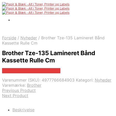
Forside
/
Nyheder
/
Brother Tze-135 Lamineret Bånd
Kassette Rulle Cm
Brother Tze-135 Lamineret Bånd
Kassette Rulle Cm
Bedste pris hos Fcomputer.dk
Varenummer (SKU):
4977766684903
Kategori:
Nyheder
Varemærke:
Brother
Previous Product
Next Product
Beskrivelse