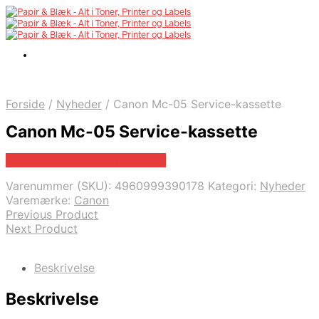
Forside
/
Nyheder
/
Canon Mc-05 Service-kassette
Canon Mc-05 Service-kassette
Bedste pris hos Fcomputer.dk
Varenummer (SKU):
4960999390178
Kategori:
Nyheder
Varemærke:
Canon
Previous Product
Next Product
Beskrivelse
Beskrivelse