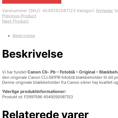
Bedste pris hos Fcomputer.dk
Varenummer (SKU):
4549292087123
Kategori:
Nyheder
V
Previous Product
Next Product
Beskrivelse
Beskrivelse
Vi har fundet
Canon Cli- Pb – Fotoblå – Original – Blækbeh
den originale Canon CLI-581PB fotoblå blækbeholder til dit pr
Denne originale blækbeholder fra Canon sikrer høj kvalitet og
Yderlige produktinformationer:
Produkt id: F2997596 4549292087123
Relaterede varer