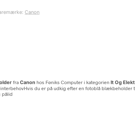
aremærke:
Canon
older
fra
Canon
hos Føniks Computer i kategorien
It Og Elek
interbehovHvis du er på udkig efter en fotoblå blækbeholder til
 pålid