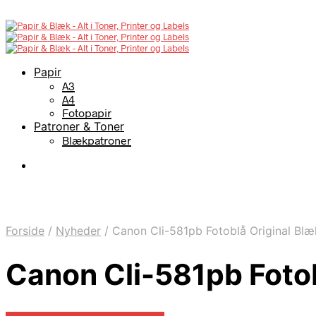
Papir
A3
A4
Fotopapir
Patroner & Toner
Blækpatroner
Forside
/
Nyheder
/
Canon Cli-581pb Fotoblå Original Bl
Canon Cli-581pb Foto