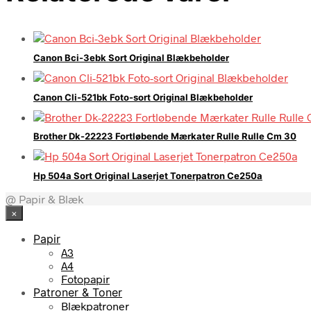
Canon Bci-3ebk Sort Original Blækbeholder
Canon Cli-521bk Foto-sort Original Blækbeholder
Brother Dk-22223 Fortløbende Mærkater Rulle Rulle Cm 30
Hp 504a Sort Original Laserjet Tonerpatron Ce250a
@ Papir & Blæk
×
Papir
A3
A4
Fotopapir
Patroner & Toner
Blækpatroner