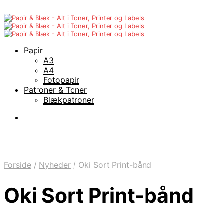
Papir
A3
A4
Fotopapir
Patroner & Toner
Blækpatroner
Forside
/
Nyheder
/
Oki Sort Print-bånd
Oki Sort Print-bånd