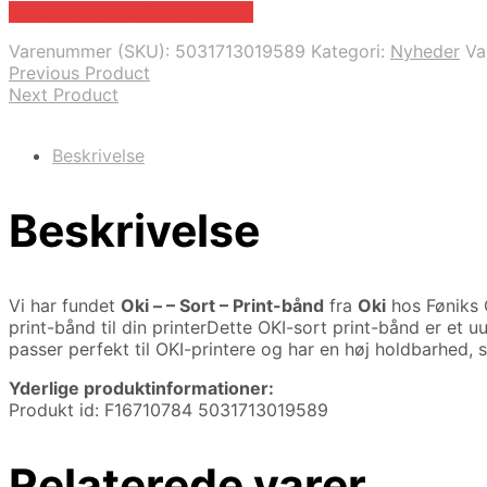
Bedste pris hos Fcomputer.dk
Varenummer (SKU):
5031713019589
Kategori:
Nyheder
Va
Previous Product
Next Product
Beskrivelse
Beskrivelse
Vi har fundet
Oki – – Sort – Print-bånd
fra
Oki
hos Føniks 
print-bånd til din printerDette OKI-sort print-bånd er et uu
passer perfekt til OKI-printere og har en høj holdbarhed, 
Yderlige produktinformationer:
Produkt id: F16710784 5031713019589
Relaterede varer