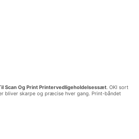
Til Scan Og Print Printervedligeholdelsessæt
. OKI sort
ifter bliver skarpe og præcise hver gang. Print-båndet