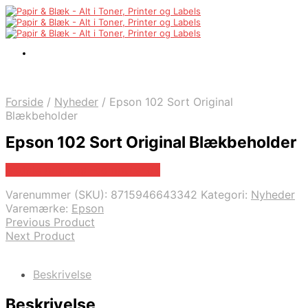
Forside
/
Nyheder
/
Epson 102 Sort Original
Blækbeholder
Epson 102 Sort Original Blækbeholder
Bedste pris hos Fcomputer.dk
Varenummer (SKU):
8715946643342
Kategori:
Nyheder
Varemærke:
Epson
Previous Product
Next Product
Beskrivelse
Beskrivelse