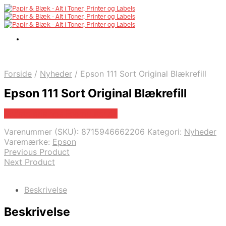
Forside
/
Nyheder
/
Epson 111 Sort Original Blækrefill
Epson 111 Sort Original Blækrefill
Bedste pris hos Fcomputer.dk
Varenummer (SKU):
8715946662206
Kategori:
Nyheder
Varemærke:
Epson
Previous Product
Next Product
Beskrivelse
Beskrivelse