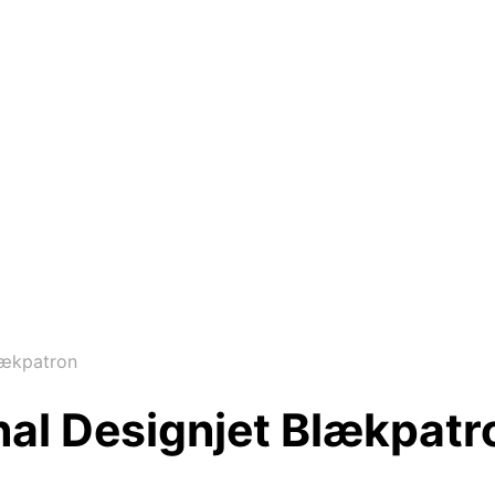
lækpatron
nal Designjet Blækpatr