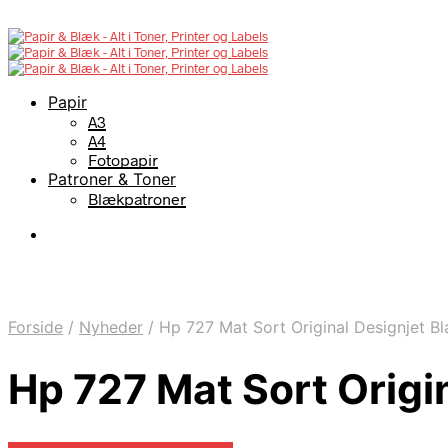
Papir
A3
A4
Fotopapir
Patroner & Toner
Blækpatroner
Forside
/
Nyheder
/
Hp 727 Mat Sort Original Designjet B
Hp 727 Mat Sort Origi