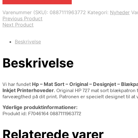
Bedste pris hos Fcomputer.dk
Varenummer (SKU):
0887111963772
Kategori:
Nyheder
Va
Previous Product
Next Product
Beskrivelse
Beskrivelse
Vi har fundet
Hp – Mat Sort – Original – Designjet – Blækp
Inkjet Printerhoveder
. Original HP 727 mat sort blækpatron t
farveægthed på dit print. Patronen er specielt designet til a
Yderlige produktinformationer:
Produkt id: F7046164 0887111963772
Relaterede varer