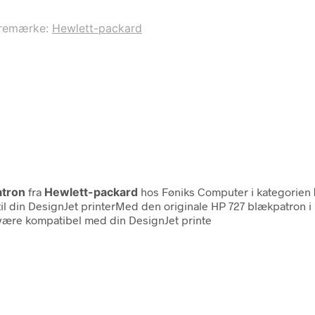
remærke:
Hewlett-packard
atron
fra
Hewlett-packard
hos Føniks Computer i kategorien
il din DesignJet printerMed den originale HP 727 blækpatron i ma
t være kompatibel med din DesignJet printe