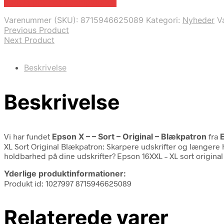
Bedste pris hos Fcomputer.dk
Varenummer (SKU):
8715946625089
Kategori:
Nyheder
V
Previous Product
Next Product
Beskrivelse
Beskrivelse
Vi har fundet
Epson X – – Sort – Original – Blækpatron
fra
XL Sort Original Blækpatron: Skarpere udskrifter og længere h
holdbarhed på dine udskrifter? Epson 16XXL – XL sort origina
Yderlige produktinformationer:
Produkt id: 1027997 8715946625089
Relaterede varer