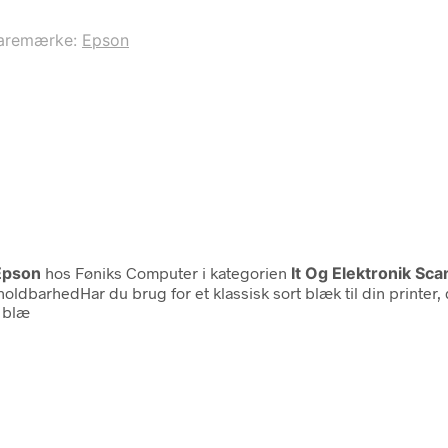
aremærke:
Epson
Epson
hos Føniks Computer i kategorien
It Og Elektronik Sc
oldbarhedHar du brug for et klassisk sort blæk til din printer
l blæ