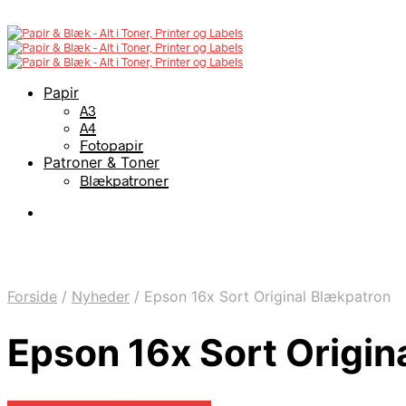
Papir
A3
A4
Fotopapir
Patroner & Toner
Blækpatroner
Forside
/
Nyheder
/
Epson 16x Sort Original Blækpatron
Epson 16x Sort Origin