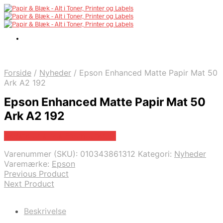
Forside
/
Nyheder
/
Epson Enhanced Matte Papir Mat 50
Ark A2 192
Epson Enhanced Matte Papir Mat 50
Ark A2 192
Bedste pris hos Fcomputer.dk
Varenummer (SKU):
010343861312
Kategori:
Nyheder
Varemærke:
Epson
Previous Product
Next Product
Beskrivelse