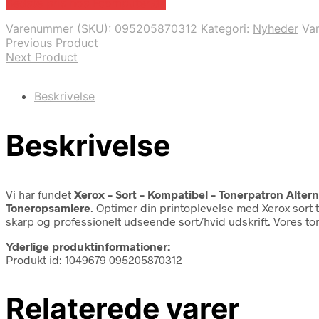
Bedste pris hos Fcomputer.dk
Varenummer (SKU):
095205870312
Kategori:
Nyheder
Va
Previous Product
Next Product
Beskrivelse
Beskrivelse
Vi har fundet
Xerox – Sort – Kompatibel – Tonerpatron Altern
Toneropsamlere
. Optimer din printoplevelse med Xerox sort t
skarp og professionelt udseende sort/hvid udskrift. Vores t
Yderlige produktinformationer:
Produkt id: 1049679 095205870312
Relaterede varer