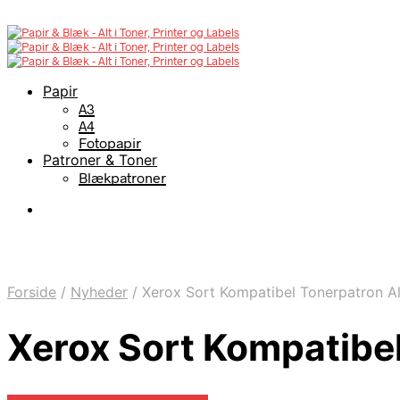
Papir
A3
A4
Fotopapir
Patroner & Toner
Blækpatroner
Forside
/
Nyheder
/
Xerox Sort Kompatibel Tonerpatron Al
Xerox Sort Kompatibel