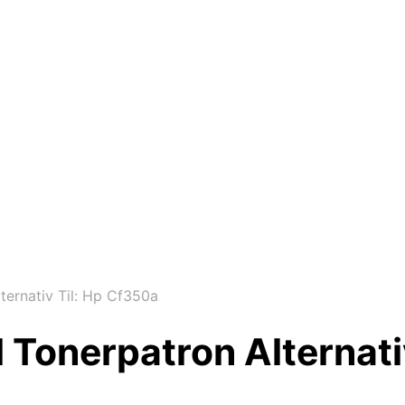
ternativ Til: Hp Cf350a
 Tonerpatron Alternati