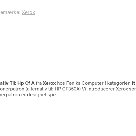
remærke:
Xerox
ativ Til: Hp Cf A
fra
Xerox
hos Føniks Computer i kategorien
I
onerpatron (alternativ til: HP CF350A) Vi introducerer Xerox sor
onerpatron er designet spe