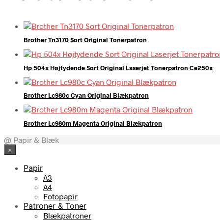
Brother Tn3170 Sort Original Tonerpatron
Hp 504x Højtydende Sort Original Laserjet Tonerpatron Ce250x
Brother Lc980c Cyan Original Blækpatron
Brother Lc980m Magenta Original Blækpatron
@ Papir & Blæk
×
Papir
A3
A4
Fotopapir
Patroner & Toner
Blækpatroner