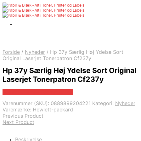
Forside
/
Nyheder
/
Hp 37y Særlig Høj Ydelse Sort
Original Laserjet Tonerpatron Cf237y
Hp 37y Særlig Høj Ydelse Sort Original
Laserjet Tonerpatron Cf237y
Bedste pris hos Fcomputer.dk
Varenummer (SKU):
0889899204221
Kategori:
Nyheder
Varemærke:
Hewlett-packard
Previous Product
Next Product
Beskrivelse