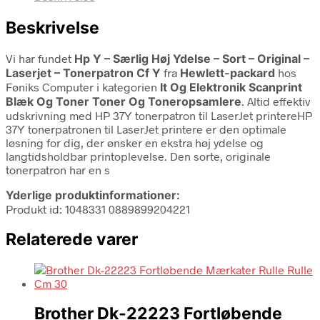
Beskrivelse
Vi har fundet
Hp Y – Særlig Høj Ydelse – Sort – Original –
Laserjet – Tonerpatron Cf Y
fra
Hewlett-packard
hos
Føniks Computer i kategorien
It Og Elektronik Scanprint
Blæk Og Toner Toner Og Toneropsamlere
. Altid effektiv
udskrivning med HP 37Y tonerpatron til LaserJet printereHP
37Y tonerpatronen til LaserJet printere er den optimale
løsning for dig, der ønsker en ekstra høj ydelse og
langtidsholdbar printoplevelse. Den sorte, originale
tonerpatron har en s
Yderlige produktinformationer:
Produkt id: 1048331 0889899204221
Relaterede varer
Brother Dk-22223 Fortløbende