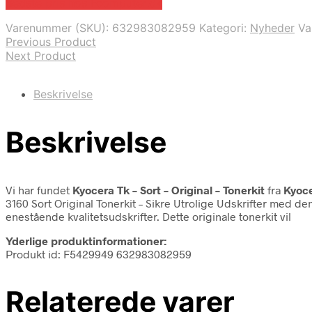
Bedste pris hos Fcomputer.dk
Varenummer (SKU):
632983082959
Kategori:
Nyheder
Va
Previous Product
Next Product
Beskrivelse
Beskrivelse
Vi har fundet
Kyocera Tk – Sort – Original – Tonerkit
fra
Kyoc
3160 Sort Original Tonerkit – Sikre Utrolige Udskrifter med d
enestående kvalitetsudskrifter. Dette originale tonerkit vil
Yderlige produktinformationer:
Produkt id: F5429949 632983082959
Relaterede varer