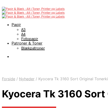
Papir
A3
A4
Fotopapir
Patroner & Toner
Blækpatroner
Forside
/
Nyheder
/
Kyocera Tk 3160 Sort Original Tonerki
Kyocera Tk 3160 Sort 