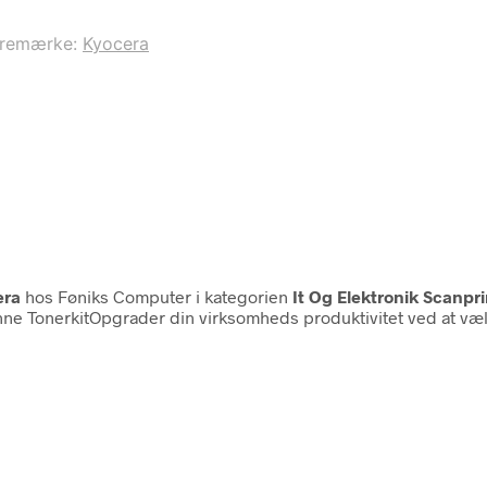
remærke:
Kyocera
era
hos Føniks Computer i kategorien
It Og Elektronik Scanp
enne TonerkitOpgrader din virksomheds produktivitet ved at vælg