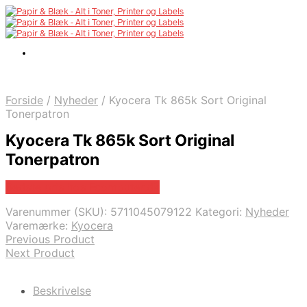
Forside
/
Nyheder
/
Kyocera Tk 865k Sort Original
Tonerpatron
Kyocera Tk 865k Sort Original
Tonerpatron
Bedste pris hos Fcomputer.dk
Varenummer (SKU):
5711045079122
Kategori:
Nyheder
Varemærke:
Kyocera
Previous Product
Next Product
Beskrivelse