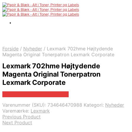
Forside
/
Nyheder
/
Lexmark 702hme Højtydende
Magenta Original Tonerpatron Lexmark Corporate
Lexmark 702hme Højtydende
Magenta Original Tonerpatron
Lexmark Corporate
Bedste pris hos Fcomputer.dk
Varenummer (SKU):
734646470988
Kategori:
Nyheder
Varemærke:
Lexmark
Previous Product
Next Product