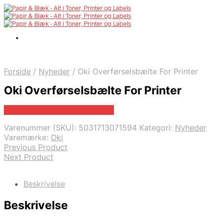
Forside
/
Nyheder
/
Oki Overførselsbælte For Printer
Oki Overførselsbælte For Printer
Bedste pris hos Fcomputer.dk
Varenummer (SKU):
5031713071594
Kategori:
Nyheder
Varemærke:
Oki
Previous Product
Next Product
Beskrivelse
Beskrivelse